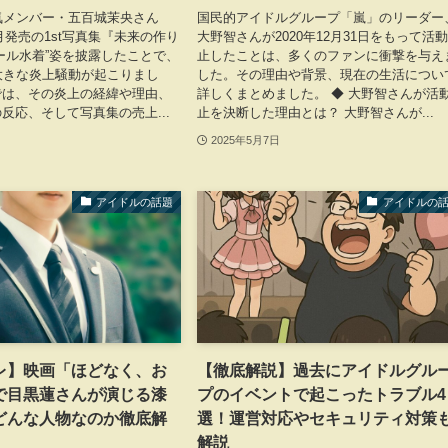
気メンバー・五百城茉央さん
国民的アイドルグループ「嵐」のリーダー
2月発売の1st写真集『未来の作り
大野智さんが2020年12月31日をもって活
ール水着”姿を披露したことで、
止したことは、多くのファンに衝撃を与え
大きな炎上騒動が起こりまし
した。その理由や背景、現在の生活につい
では、その炎上の経緯や理由、
詳しくまとめました。 ◆ 大野智さんが活
反応、そして写真集の売上...
止を決断した理由とは？ 大野智さんが...
2025年5月7日
アイドルの話題
アイドルの
レ】映画「ほどなく、お
【徹底解説】過去にアイドルグル
で目黒蓮さんが演じる漆
プのイベントで起こったトラブル4
どんな人物なのか徹底解
選！運営対応やセキュリティ対策
解説