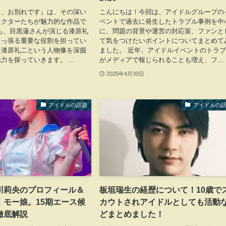
く、お別れです』は、その深い
こんにちは！今回は、アイドルグループの
ラクターたちが魅力的な作品で
ベントで過去に発生したトラブル事例を中
も、目黒蓮さんが演じる漆原礼
に、問題の背景や運営の対応策、ファンと
引っ張る重要な役割を担ってい
て気をつけたいポイントについてまとめて
、漆原礼二という人物像を深掘
ました。 近年、アイドルイベントのトラ
力を探っていきます。 ...
がメディアで報じられることも増え、フ...
2025年4月30日
アイドルの話題
アイドルの
川莉央のプロフィール＆
板垣瑞生の経歴について！10歳で
｜モー娘。15期エース候
カウトされアイドルとしても活動
徹底解説
どまとめました！