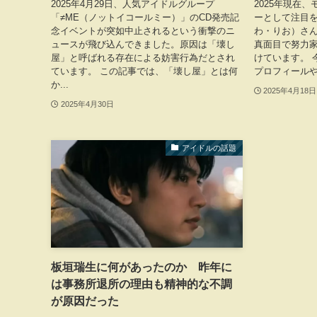
2025年4月29日、人気アイドルグループ
2025年現在、
「≠ME（ノットイコールミー）」のCD発売記
ーとして注目
念イベントが突如中止されるという衝撃のニ
わ・りお）さ
ュースが飛び込んできました。原因は「壊し
真面目で努力
屋」と呼ばれる存在による妨害行為だとされ
けています。 
ています。 この記事では、「壊し屋」とは何
プロフィールや
か...
2025年4月18日
2025年4月30日
アイドルの話題
板垣瑞生に何があったのか 昨年に
は事務所退所の理由も精神的な不調
が原因だった