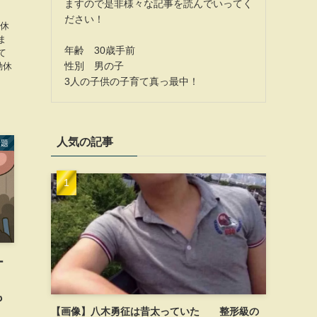
ますので是非様々な記事を読んでいってく
、
ださい！
動休
ま
年齢 30歳手前
て
性別 男の子
動休
3人の子供の子育て真っ最中！
人気の記事
話題
ー
も
【画像】八木勇征は昔太っていた 整形級の