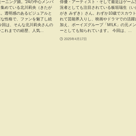
モーニング娘。'24の中心メンバ
俳優・アーティスト・そして最近はゲーム
を集めている北川莉央（きたが
況者としても注目されている板垣瑞生（い
ん。透明感のあるビジュアルと
がき みずき）さん。わずか10歳でスカウ
家な性格で、ファンを魅了し続
れて芸能界入りし、映画やドラマでの活躍
今回は、そんな北川莉央さんの
加え、ボーイズグループ「M!LK」の元メ
これまでの経歴、人気...
ーとしても知られています。 今回は、...
2025年4月17日