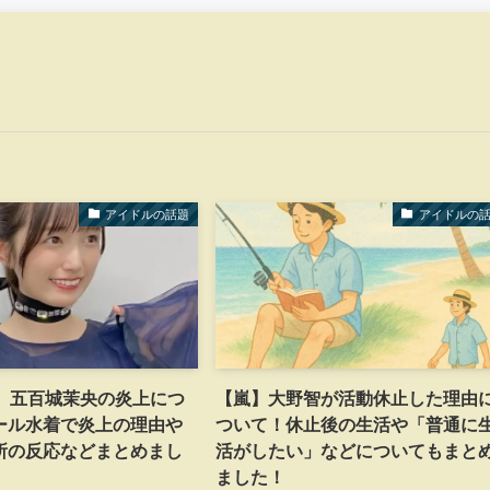
アイドルの話題
アイドルの
6】五百城茉央の炎上につ
【嵐】大野智が活動休止した理由
ール水着で炎上の理由や
ついて！休止後の生活や「普通に
所の反応などまとめまし
活がしたい」などについてもまと
ました！