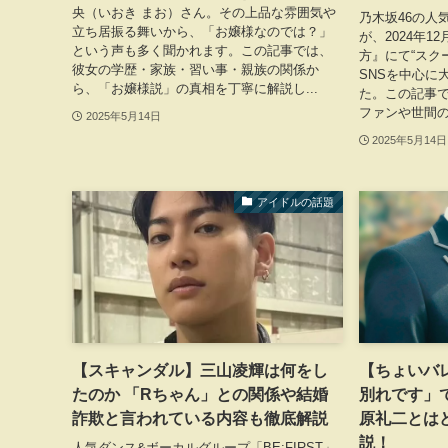
央（いおき まお）さん。その上品な雰囲気や
乃木坂46の人
立ち居振る舞いから、「お嬢様なのでは？」
が、2024年1
という声も多く聞かれます。この記事では、
方』にて“スク
彼女の学歴・家族・習い事・親族の関係か
SNSを中心に
ら、「お嬢様説」の真相を丁寧に解説し...
た。この記事
ファンや世間の
2025年5月14日
2025年5月14日
アイドルの話題
【スキャンダル】三山凌輝は何をし
【ちょいバ
たのか 「Rちゃん」との関係や結婚
別れです」
詐欺と言われている内容も徹底解説
原礼二とは
説！
人気ダンス&ボーカルグループ「BE:FIRST」