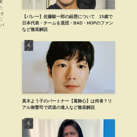
実
た
トさ
【バレー】佐藤駿一郎の経歴について 15歳で
に
日本代表・チームを退団・BAD・HOPのファン
ンバ
など徹底解説
真木よう子のパートナー【葛飾心】は何者？リ
アル御曹司で武道の達人など徹底解説