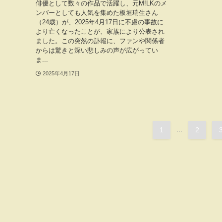
俳優として数々の作品で活躍し、元M!LKのメ
ンバーとしても人気を集めた板垣瑞生さん
（24歳）が、2025年4月17日に不慮の事故に
より亡くなったことが、家族により公表され
ました。この突然の訃報に、ファンや関係者
からは驚きと深い悲しみの声が広がってい
ま...
2025年4月17日
1
...
2