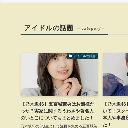
アイドルの話題
– category –
アイドルの話題
【乃木坂46】五百城茉央はお嬢様だ
【乃木坂4
った？実家に関するうわさや著名人
いて！スク
のいとこについてもまとめました！
本人や事務
た！
乃木坂46の5期生として注目を集める五百城茉