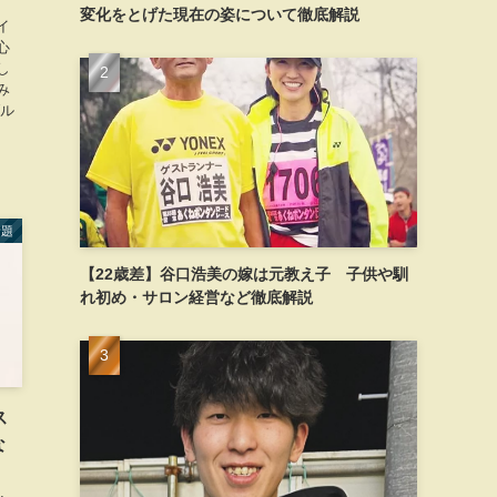
変化をとげた現在の姿について徹底解説
イ
心
し
み
ブル
話題
【22歳差】谷口浩美の嫁は元教え子 子供や馴
れ初め・サロン経営など徹底解説
ス
な