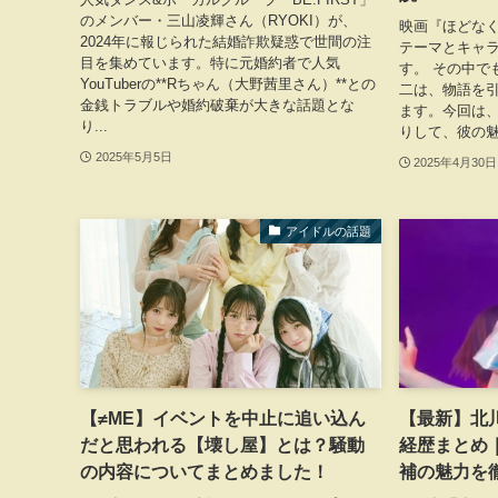
のメンバー・三山凌輝さん（RYOKI）が、
映画『ほどな
2024年に報じられた結婚詐欺疑惑で世間の注
テーマとキャ
目を集めています。特に元婚約者で人気
す。 その中で
YouTuberの**Rちゃん（大野茜里さん）**との
二は、物語を
金銭トラブルや婚約破棄が大きな話題とな
ます。今回は
り...
りして、彼の魅
2025年5月5日
2025年4月30日
アイドルの話題
【≠ME】イベントを中止に追い込ん
【最新】北
だと思われる【壊し屋】とは？騒動
経歴まとめ
の内容についてまとめました！
補の魅力を