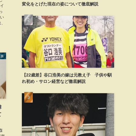
変化をとげた現在の姿について徹底解説
レイ
っ
てい
は、
家族
【22歳差】谷口浩美の嫁は元教え子 子供や馴
れ初め・サロン経営など徹底解説
韓
て
森