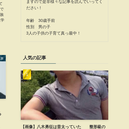
ますので是非様々な記事を読んでいってく
て
ださい！
ので
家族
大学
年齢 30歳手前
性別 男の子
3人の子供の子育て真っ最中！
人気の記事
家族
る
【画像】八木勇征は昔太っていた 整形級の
し