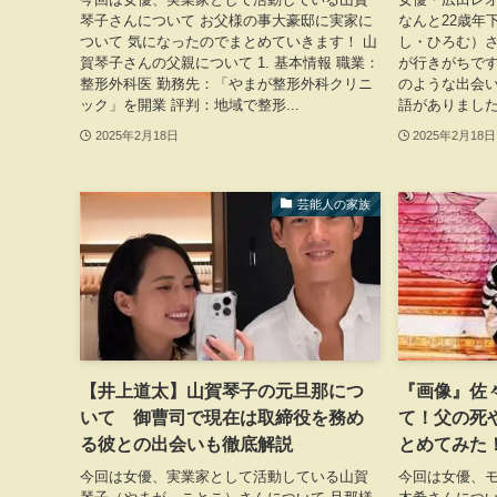
琴子さんについて お父様の事大豪邸に実家に
なんと22歳年
ついて 気になったのでまとめていきます！ 山
し・ひろむ）さ
賀琴子さんの父親について 1. 基本情報 職業：
が行きがちで
整形外科医 勤務先：「やまが整形外科クリニ
のような出会
ック」を開業 評判：地域で整形...
語がありました
2025年2月18日
2025年2月18日
芸能人の家族
【井上道太】山賀琴子の元旦那につ
『画像』佐
いて 御曹司で現在は取締役を務め
て！父の死
る彼との出会いも徹底解説
とめてみ
今回は女優、実業家として活動している山賀
今回は女優、