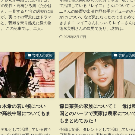
下の男性・高橋ひろ無（たかは
て活躍している『レイ二』さんについて 
ん。一見すると“年の差婚”に目
二さんの経歴や出演作品歌手デビューのき
すが、実はその背景にはドラマ
かけについて など気になったのでまとめ
いと、苦難を乗り越えた愛の物
きます！ レイ二さんについて レイニさん
。 この記事では、二人...
徳永英明さんの次男であり、現在は...
2025年2月17日
芸能人の家族
芸能人の
々木希の若い頃につい
森日菜美の家族について！ 母は
や高校中退についてもま
国とのハーフで実家は農家につい
た！
もまとめてみた！
モデルとして活躍している佐々
今回は女優、タレントとして活動している