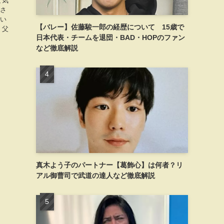
ど気
美さ
つい
【バレー】佐藤駿一郎の経歴について 15歳で
 父
日本代表・チームを退団・BAD・HOPのファン
など徹底解説
真木よう子のパートナー【葛飾心】は何者？リ
アル御曹司で武道の達人など徹底解説