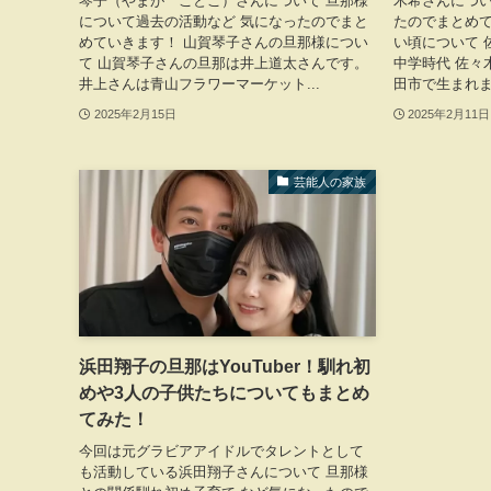
琴子（やまが ことこ）さんについて 旦那様
木希さんについ
について過去の活動など 気になったのでまと
たのでまとめて
めていきます！ 山賀琴子さんの旦那様につい
い頃について 
て 山賀琴子さんの旦那は井上道太さんです。
中学時代 佐々木
井上さんは青山フラワーマーケット...
田市で生まれま
2025年2月15日
2025年2月11日
芸能人の家族
浜田翔子の旦那はYouTuber！馴れ初
めや3人の子供たちについてもまとめ
てみた！
今回は元グラビアアイドルでタレントとして
も活動している浜田翔子さんについて 旦那様