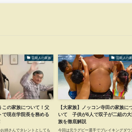
芸能人の家族
芸能人の
うこの家族について！父
【大家族】ノッコン寺田の家族に
トで現在学院長を務める
いて 子供が6人で双子が二組の大
！
族を徹底解説
のお姉さんでタレントとしても
今回は元ラグビー選手でブレイキングダウ