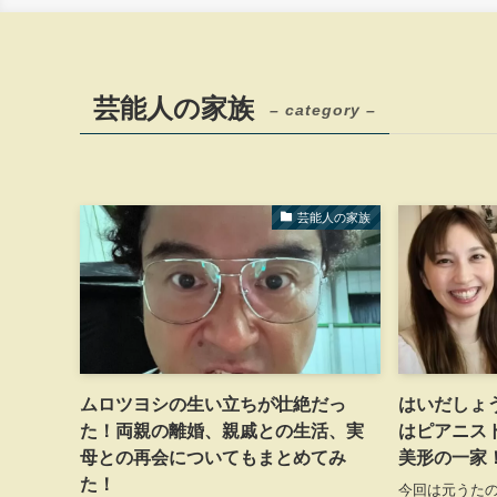
芸能人の家族
– category –
芸能人の家族
ムロツヨシの生い立ちが壮絶だっ
はいだしょ
た！両親の離婚、親戚との生活、実
はピアニス
母との再会についてもまとめてみ
美形の一家
た！
今回は元うた