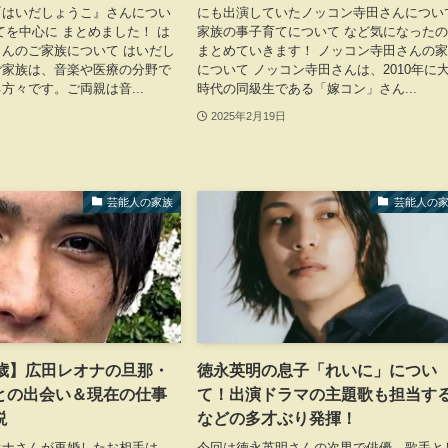
『はいだしょうこ』さんについ
にも出演していたノッコン寺田さんについ
てを中心に まとめました！ は
家族の事子育てについて など気になった
んのご家族について はいだし
まとめていきます！ ノッコン寺田さんの
ご家族は、音楽や医療の分野で
について ノッコン寺田さんは、2010年に
方々です。ご両親は音...
時代の同級生である「嫁コン」さん...
2025年2月19日
芸能人の家族
芸能人の
2歳】広田レオナの旦那・
徳永英明の息子「れいに」につい
との出会い＆現在の仕事
て！出演ドラマの主題歌も担当す
説
などの多才ぶり発揮！
オナさんが再婚したお相手は、
今回は徳永英明さんの次男で俳優、歌手と