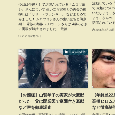
活動している
今回は俳優として活躍されている『ムロツヨ
て 家族につい
シ』さんについて 生い立ち実母との再会の後
いだしょうこさ
押しは『リリー・フランキー』 などまとめて
ょうこさんの
みました！ ムロツヨシさんの生い立ちと幼少
活躍されている
期 1. 家族の離散 ムロツヨシさんは 4歳のとき
に両親が離婚 されました。 最後...
2025年2月25日
2025年2月26日
芸能人の家族
【お嬢様】山賀琴子の実家が大豪邸
【年齢差2
だった 父は開業医で庭園付き豪邸
高橋ヒロム
など噂を徹底調査
など徹底解
今回は女優、実業家として活動している山賀
女優・広田レ