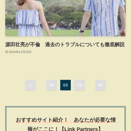
源田壮亮が不倫 過去のトラブルについても徹底解説
2024年12月25日
1
...
68
69
70
...
89
おすすめサイト紹介！ あなたが必要な情
報がここに！【Link Partners】