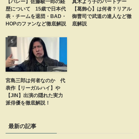
【バレー】佐藤駿一郎の経
真木よう子のパートナー
歴について 15歳で日本代
【葛飾心】は何者？リアル
表・チームを退団・BAD・
御曹司で武道の達人など徹
HOPのファンなど徹底解説
底解説
宮島三郎は何者なのか 代
表作【リーガルハイ】や
【JIN】出演の隠れた実力
派俳優を徹底解説！
最新の記事