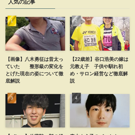
人気の記事
【画像】八木勇征は昔太っ
【22歳差】谷口浩美の嫁は
ていた 整形級の変化を
元教え子 子供や馴れ初
とげた現在の姿について徹
め・サロン経営など徹底解
底解説
説