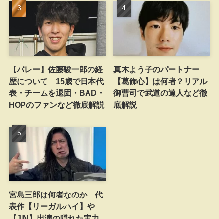
【バレー】佐藤駿一郎の経
真木よう子のパートナー
歴について 15歳で日本代
【葛飾心】は何者？リアル
表・チームを退団・BAD・
御曹司で武道の達人など徹
HOPのファンなど徹底解説
底解説
宮島三郎は何者なのか 代
表作【リーガルハイ】や
【JIN】出演の隠れた実力