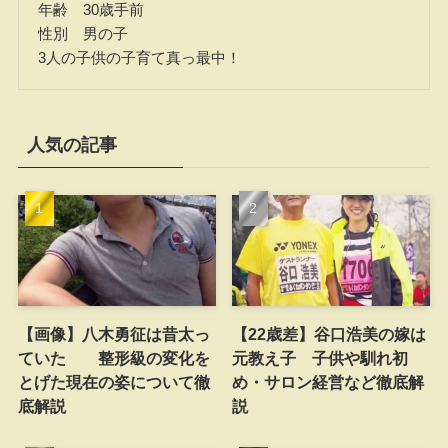
年齢 30歳手前
性別 男の子
3人の子供の子育て真っ最中！
人気の記事
【画像】八木勇征は昔太っ
【22歳差】谷口浩美の嫁は
ていた 整形級の変化を
元教え子 子供や馴れ初
とげた現在の姿について徹
め・サロン経営など徹底解
底解説
説