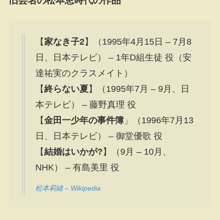
旧芸名の松本恵時代の作品
【
家なき子2
】（1995年4月15日 – 7月8
日、日本テレビ） – 1年D組生徒 役（安
達祐実のクラスメイト）
【
終らない夏
】（1995年7月 – 9月、日
本テレビ） – 藤野真理 役
【
金田一少年の事件簿
」（1996年7月13
日、日本テレビ） – 御堂優歌 役
【
結婚はいかが?
】（9月 – 10月、
NHK） – 有島美里 役
松本莉緒 – Wikipedia