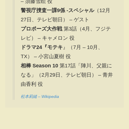
– 須藤雪絵 役
警視庁捜査一課9係 -スペシャル
（12月
27日、テレビ朝日） – ゲスト
プロポーズ大作戦
第3話（4月、フジテ
レビ） – キャメロン 役
ドラマ24『モテキ
』（7月 – 10月、
TX） – 小宮山夏樹 役
相棒 Season 10
第17話「陣川、父親に
なる」（2月29日、テレビ朝日） – 青井
由香利 役
松本莉緒 – Wikipedia