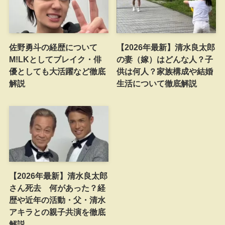
佐野勇斗の経歴について
【2026年最新】清水良太郎
M!LKとしてブレイク・俳
の妻（嫁）はどんな人？子
優としても大活躍など徹底
供は何人？家族構成や結婚
解説
生活について徹底解説
【2026年最新】清水良太郎
さん死去 何があった？経
歴や近年の活動・父・清水
アキラとの親子共演を徹底
解説