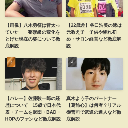
【画像】八木勇征は昔太っ
【22歳差】谷口浩美の嫁は
ていた 整形級の変化を
元教え子 子供や馴れ初
とげた現在の姿について徹
め・サロン経営など徹底解
底解説
説
【バレー】佐藤駿一郎の経
真木よう子のパートナー
歴について 15歳で日本代
【葛飾心】は何者？リアル
表・チームを退団・BAD・
御曹司で武道の達人など徹
HOPのファンなど徹底解説
底解説