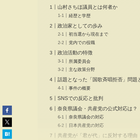
山村さちほ議員とは何者か
経歴と学歴
政治家としての歩み
初当選から現在まで
党内での役職
政治活動の特徴
所属委員会
主な政策分野
話題となった「国歌斉唱拒否」問題
事件の概要
SNSでの反応と批判
奈良県議会・共産党の公式対応は？
奈良県議会の対応
日本共産党の対応
共産党が「君が代」に反対する理由