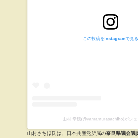
この投稿をInstagramで見
山村 幸穂(@yamamurasachiho)が
山村さちほ氏は、日本共産党所属の
奈良県議会議