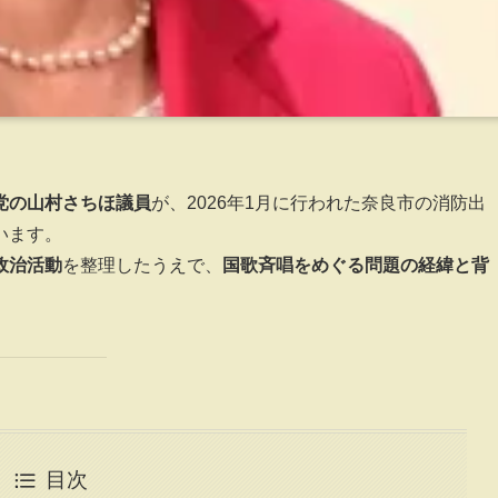
党の山村さちほ議員
が、2026年1月に行われた奈良市の消防出
います。
政治活動
を整理したうえで、
国歌斉唱をめぐる問題の経緯と背
目次