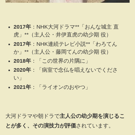
2017年
：NHK大河ドラマ**「おんな城主 直
虎」**（主人公・井伊直虎の幼少期 役）
2017年
：NHK連続テレビ小説**「わろてん
か」**（主人公・藤岡てんの幼少期 役）
2018年
：「この世界の片隅に」
2020年
：「病室で念仏を唱えないでくださ
い」
2021年
：「ライオンのおやつ」
大河ドラマや朝ドラで
主人公の幼少期を演じるこ
とが多く、その演技力が評価
されています。