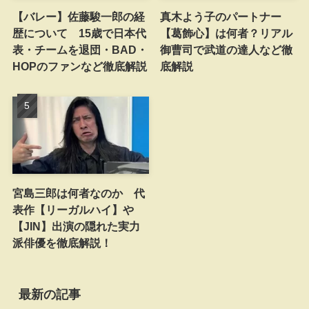
【バレー】佐藤駿一郎の経
真木よう子のパートナー
歴について 15歳で日本代
【葛飾心】は何者？リアル
表・チームを退団・BAD・
御曹司で武道の達人など徹
HOPのファンなど徹底解説
底解説
宮島三郎は何者なのか 代
表作【リーガルハイ】や
【JIN】出演の隠れた実力
派俳優を徹底解説！
最新の記事