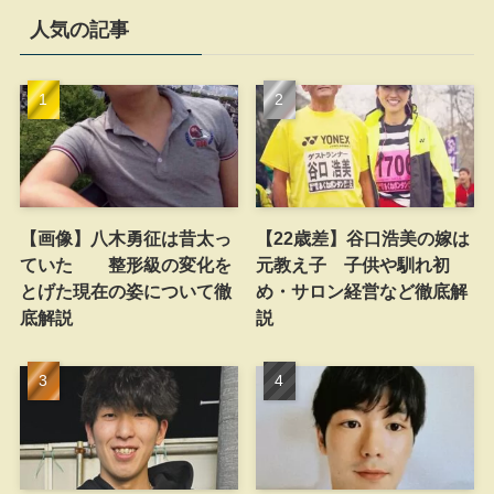
人気の記事
【画像】八木勇征は昔太っ
【22歳差】谷口浩美の嫁は
ていた 整形級の変化を
元教え子 子供や馴れ初
とげた現在の姿について徹
め・サロン経営など徹底解
底解説
説