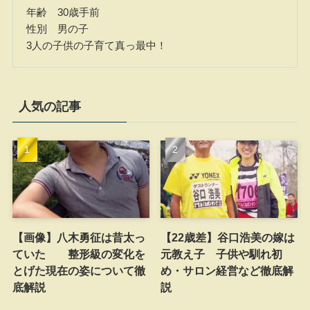
年齢 30歳手前
性別 男の子
3人の子供の子育て真っ最中！
人気の記事
【画像】八木勇征は昔太っ
【22歳差】谷口浩美の嫁は
ていた 整形級の変化を
元教え子 子供や馴れ初
とげた現在の姿について徹
め・サロン経営など徹底解
底解説
説