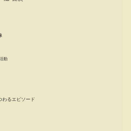
像
の活動
つわるエピソード