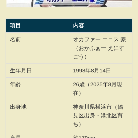
項目
内容
名前
オカファー エニス 豪
（おかふぁー えにす
ごう）
生年月日
1998年8月14日
年齢
26歳（2025年8月現
在）
出身地
神奈川県横浜市（鶴
見区出身・港北区育
ち）
身長
約179cm