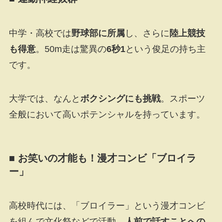
中学・高校では
野球部に所属
し、さらに
陸上競技
も得意
。50m走は驚異の
6秒1
という俊足の持ち主
です。
大学では、なんと
ボクシングにも挑戦
。スポーツ
全般において高いポテンシャルを持っています。
■ お笑いの才能も！漫才コンビ「ブロイラ
ー」
高校時代には、「ブロイラー」という漫才コンビ
を組んで文化祭などで活動。
人前で話すことへの