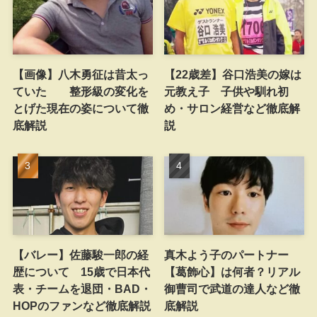
【画像】八木勇征は昔太っ
【22歳差】谷口浩美の嫁は
ていた 整形級の変化を
元教え子 子供や馴れ初
とげた現在の姿について徹
め・サロン経営など徹底解
底解説
説
【バレー】佐藤駿一郎の経
真木よう子のパートナー
歴について 15歳で日本代
【葛飾心】は何者？リアル
表・チームを退団・BAD・
御曹司で武道の達人など徹
HOPのファンなど徹底解説
底解説