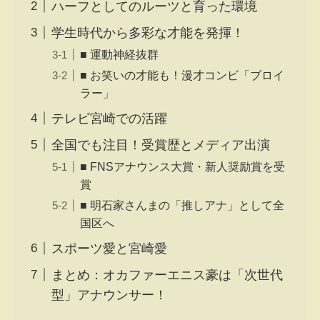
ハーフとしてのルーツと育った環境
学生時代から多彩な才能を発揮！
■ 運動神経抜群
■ お笑いの才能も！漫才コンビ「ブロイ
ラー」
テレビ宮崎での活躍
全国でも注目！受賞歴とメディア出演
■ FNSアナウンス大賞・新人奨励賞を受
賞
■ 明石家さんまの「推しアナ」として全
国区へ
スポーツ愛と宮崎愛
まとめ：オカファーエニス豪は「次世代
型」アナウンサー！