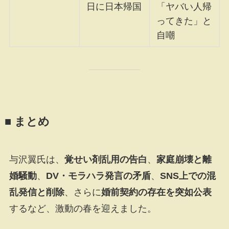
日に日本帰国
「ヤバい人帰
ってきた」と
自嘲
■ まとめ
与沢翼氏は、
覚せい剤乱用の告白
、
家庭崩壊と離
婚騒動
、
DV・モラハラ発言の矛盾
、
SNS上での混
乱発信と削除
、さらに
婚前契約の存在を突如公表
するなど、激動の春を迎えました。