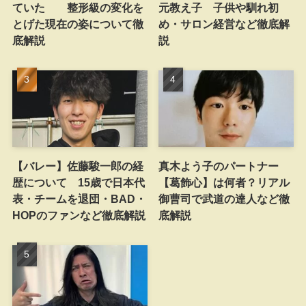
ていた 整形級の変化を
元教え子 子供や馴れ初
とげた現在の姿について徹
め・サロン経営など徹底解
底解説
説
【バレー】佐藤駿一郎の経
真木よう子のパートナー
歴について 15歳で日本代
【葛飾心】は何者？リアル
表・チームを退団・BAD・
御曹司で武道の達人など徹
HOPのファンなど徹底解説
底解説