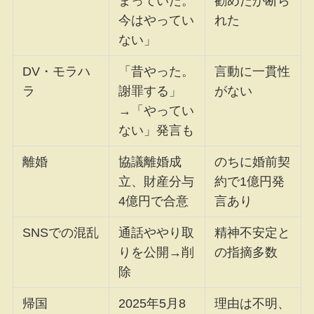
まっていた。
勧めたが断ら
今はやってい
れた
ない」
DV・モラハ
「昔やった。
言動に一貫性
ラ
謝罪する」
がない
→「やってい
ない」発言も
離婚
協議離婚成
のちに婚前契
立、財産分与
約で1億円発
4億円で合意
言あり
SNSでの混乱
通話ややり取
精神不安定と
りを公開→削
の指摘多数
除
帰国
2025年5月8
理由は不明、