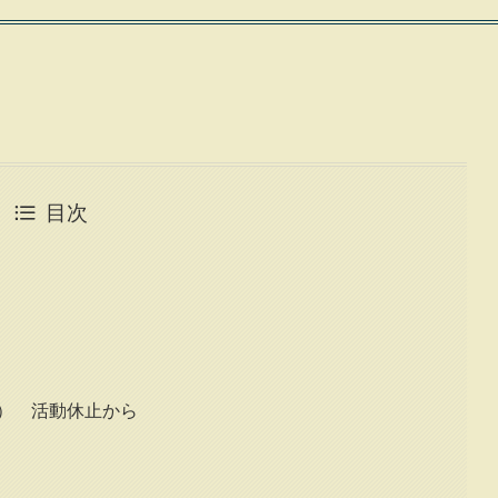
目次
年） 活動休止から