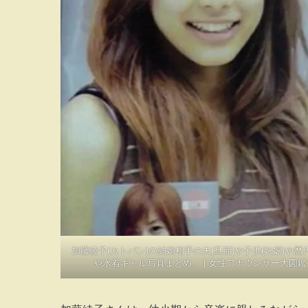
加藤綾子(カトパン)の結婚相手の夫(旦那)や子供(妊娠)や歴
や水着ギャル写真まとめ。 | 女性アナウンサー大図鑑