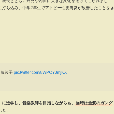
、成長とともに外見や内面に大きな変化を遂げてこられまし
に打ち込み、中学2年生でアトピー性皮膚炎が改善したことを
9/加藤綾子
pic.twitter.com/8WPOYJmjKX
9
）に進学し、音楽教師を目指しながらも、
当時は金髪のガング
した。