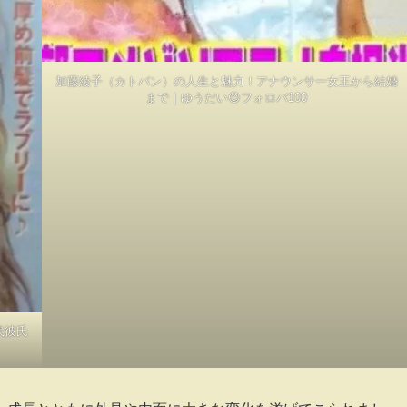
加藤綾子（カトパン）の人生と魅力！アナウンサー女王から結婚
まで｜ゆうだい😊フォロバ100
代彼氏