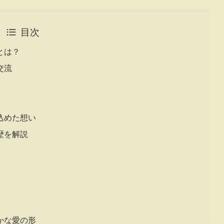
目次
とは？
交流
込めた想い
歴を解説
かな愛の形