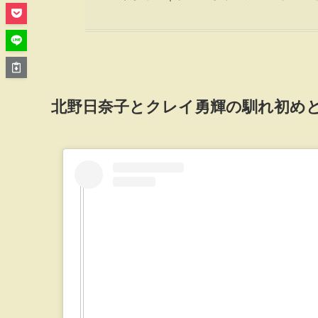
北野日奈子とクレイ勇輝の馴れ初め