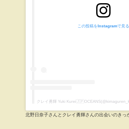
この投稿をInstagramで見
クレイ勇輝 Yuki Kurei🇯🇵OCEANS(@kimagur
北野日奈子さんとクレイ勇輝さんの出会いのきっ