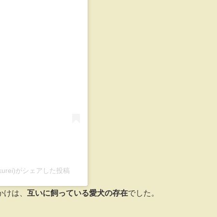
る
en_kurei)がシェアした投稿
かけは、
互いに飼っている愛犬の存在
でした。