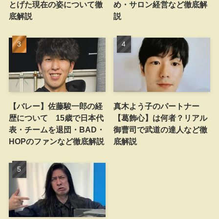
とげた現在の姿について徹
め・サロン経営など徹底解
底解説
説
【バレー】佐藤駿一郎の経
真木よう子のパートナー
歴について 15歳で日本代
【葛飾心】は何者？リアル
表・チームを退団・BAD・
御曹司で武道の達人など徹
HOPのファンなど徹底解説
底解説