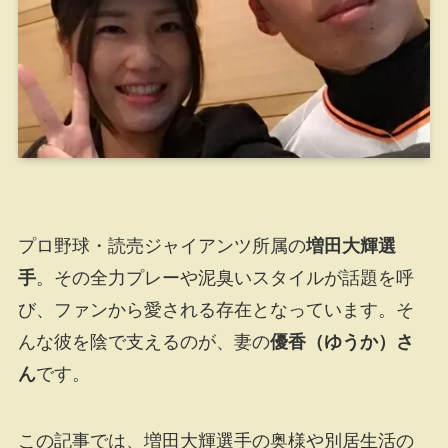
プロ野球・読売ジャイアンツ所属の
増田大輝選
手
。その全力プレーや泥臭いスタイルが話題を呼
び、ファンから愛される存在となっています。そ
んな彼を陰で支えるのが、妻の
優香（ゆうか）さ
ん
です。
この記事では、増田大輝選手の奥様や別居生活の