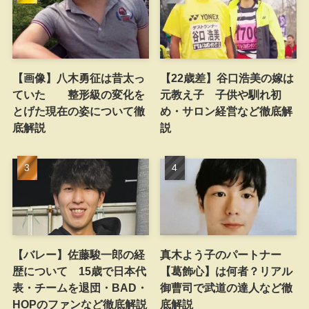
【画像】八木勇征は昔太っ
【22歳差】谷口浩美の嫁は
ていた 整形級の変化を
元教え子 子供や馴れ初
とげた現在の姿について徹
め・サロン経営など徹底解
底解説
説
【バレー】佐藤駿一郎の経
真木よう子のパートナー
歴について 15歳で日本代
【葛飾心】は何者？リアル
表・チームを退団・BAD・
御曹司で武道の達人など徹
HOPのファンなど徹底解説
底解説