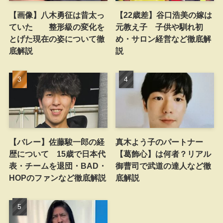
【画像】八木勇征は昔太っ
【22歳差】谷口浩美の嫁は
ていた 整形級の変化を
元教え子 子供や馴れ初
とげた現在の姿について徹
め・サロン経営など徹底解
底解説
説
【バレー】佐藤駿一郎の経
真木よう子のパートナー
歴について 15歳で日本代
【葛飾心】は何者？リアル
表・チームを退団・BAD・
御曹司で武道の達人など徹
HOPのファンなど徹底解説
底解説