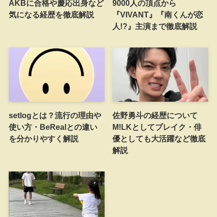
AKBに合格や慶応出身など
9000人の頂点から
気になる経歴を徹底解説
『VIVANT』『南くんが恋
人!?』主演まで徹底解説
setlogとは？流行の理由や
佐野勇斗の経歴について
使い方・BeRealとの違い
M!LKとしてブレイク・俳
を分かりやすく解説
優としても大活躍など徹底
解説