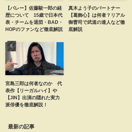
【バレー】佐藤駿一郎の経
真木よう子のパートナー
歴について 15歳で日本代
【葛飾心】は何者？リアル
表・チームを退団・BAD・
御曹司で武道の達人など徹
HOPのファンなど徹底解説
底解説
宮島三郎は何者なのか 代
表作【リーガルハイ】や
【JIN】出演の隠れた実力
派俳優を徹底解説！
最新の記事