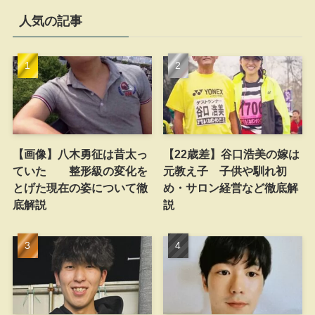
人気の記事
【画像】八木勇征は昔太っ
【22歳差】谷口浩美の嫁は
ていた 整形級の変化を
元教え子 子供や馴れ初
とげた現在の姿について徹
め・サロン経営など徹底解
底解説
説