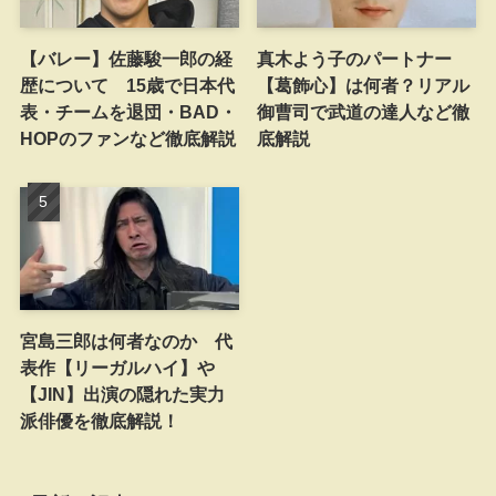
【バレー】佐藤駿一郎の経
真木よう子のパートナー
歴について 15歳で日本代
【葛飾心】は何者？リアル
表・チームを退団・BAD・
御曹司で武道の達人など徹
HOPのファンなど徹底解説
底解説
宮島三郎は何者なのか 代
表作【リーガルハイ】や
【JIN】出演の隠れた実力
派俳優を徹底解説！