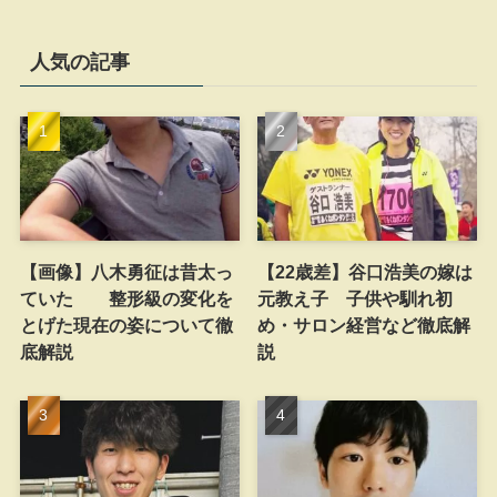
人気の記事
【画像】八木勇征は昔太っ
【22歳差】谷口浩美の嫁は
ていた 整形級の変化を
元教え子 子供や馴れ初
とげた現在の姿について徹
め・サロン経営など徹底解
底解説
説