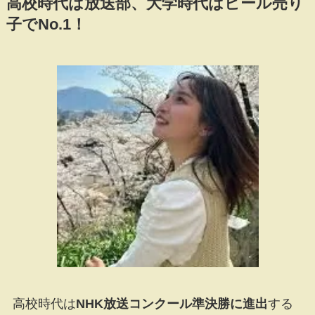
高校時代は放送部、大学時代はビール売り
子でNo.1！
高校時代は
NHK放送コンクール準決勝に進出
する