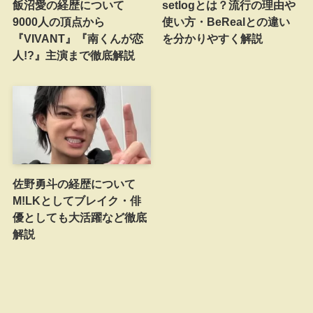
飯沼愛の経歴について
setlogとは？流行の理由や
9000人の頂点から
使い方・BeRealとの違い
『VIVANT』『南くんが恋
を分かりやすく解説
人!?』主演まで徹底解説
佐野勇斗の経歴について
M!LKとしてブレイク・俳
優としても大活躍など徹底
解説