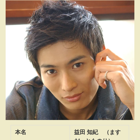
本名
益田 知紀 （ます