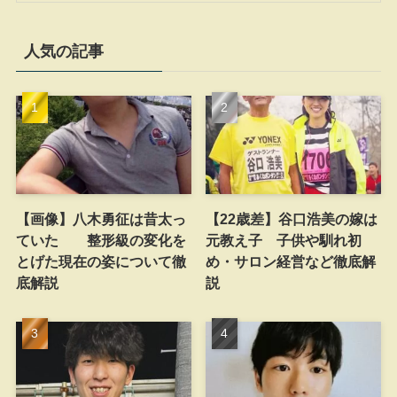
人気の記事
【画像】八木勇征は昔太っ
【22歳差】谷口浩美の嫁は
ていた 整形級の変化を
元教え子 子供や馴れ初
とげた現在の姿について徹
め・サロン経営など徹底解
底解説
説