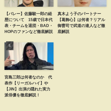
【バレー】佐藤駿一郎の経
真木よう子のパートナー
歴について 15歳で日本代
【葛飾心】は何者？リアル
表・チームを退団・BAD・
御曹司で武道の達人など徹
HOPのファンなど徹底解説
底解説
宮島三郎は何者なのか 代
表作【リーガルハイ】や
【JIN】出演の隠れた実力
派俳優を徹底解説！