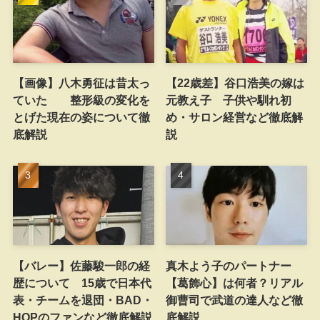
【画像】八木勇征は昔太っ
【22歳差】谷口浩美の嫁は
ていた 整形級の変化を
元教え子 子供や馴れ初
とげた現在の姿について徹
め・サロン経営など徹底解
底解説
説
【バレー】佐藤駿一郎の経
真木よう子のパートナー
歴について 15歳で日本代
【葛飾心】は何者？リアル
表・チームを退団・BAD・
御曹司で武道の達人など徹
HOPのファンなど徹底解説
底解説