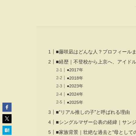
■藤咲凪はどんな人？プロフィール
■経歴｜不登校から上京へ、アイド
●2017年
●2018年
●2023年
●2024年
●2025年
■“リアル推しの子”と呼ばれる理由
■シングルマザー公表の経緯｜サン
■家族背景｜壮絶な過去と“母として