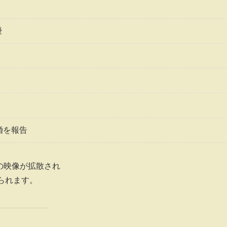
優
再婚を報告
の映像が拡散され
られます。