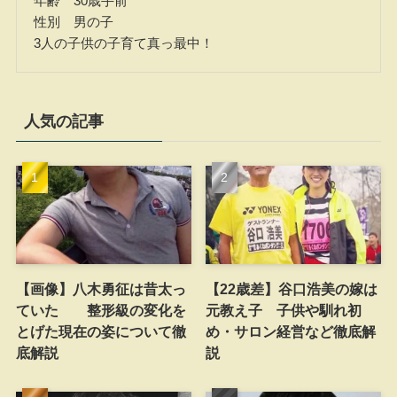
年齢 30歳手前
性別 男の子
3人の子供の子育て真っ最中！
人気の記事
【画像】八木勇征は昔太っ
【22歳差】谷口浩美の嫁は
ていた 整形級の変化を
元教え子 子供や馴れ初
とげた現在の姿について徹
め・サロン経営など徹底解
底解説
説