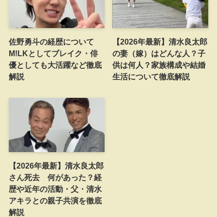
佐野勇斗の経歴について
【2026年最新】清水良太郎
M!LKとしてブレイク・俳
の妻（嫁）はどんな人？子
優としても大活躍など徹底
供は何人？家族構成や結婚
解説
生活について徹底解説
【2026年最新】清水良太郎
さん死去 何があった？経
歴や近年の活動・父・清水
アキラとの親子共演を徹底
解説