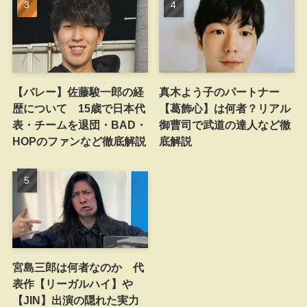
【バレー】佐藤駿一郎の経
真木よう子のパートナー
歴について 15歳で日本代
【葛飾心】は何者？リアル
表・チームを退団・BAD・
御曹司で武道の達人など徹
HOPのファンなど徹底解説
底解説
宮島三郎は何者なのか 代
表作【リーガルハイ】や
【JIN】出演の隠れた実力