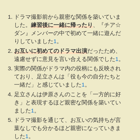
ドラマ撮影前から親密な関係を築いていま
した。
練習後に一緒に帰ったり
、『チア☆
ダン』メンバーの中で初めて一緒に遊んだ
りしていました
1
。
お互いに初めてのドラマ出演
だったため、
遠慮せずに意見を言い合える関係でした
1
。
実際の関係がドラマ内の役柄にも反映され
ており、足立さんは「役も今の自分たちと
一緒だ」と感じていました
1
。
足立さんは伊原さんのことを「一方的に好
き」と表現するほど親密な関係を築いてい
ました
1
。
ドラマ撮影を通じて、お互いの気持ちが言
葉なしでも分かるほど親密になっていきま
した
1
。