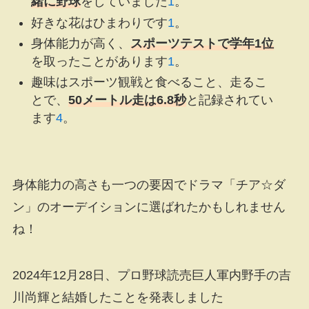
緒に野球
をしていました
1
。
好きな花はひまわりです
1
。
身体能力が高く、
スポーツテストで学年1位
を取ったことがあります
1
。
趣味はスポーツ観戦と食べること、走るこ
とで、
50メートル走は6.8秒
と記録されてい
ます
4
。
身体能力の高さも一つの要因でドラマ「チア☆ダ
ン」のオーデイションに選ばれたかもしれません
ね！
2024年12月28日、プロ野球読売巨人軍内野手の吉
川尚輝と結婚したことを発表しました