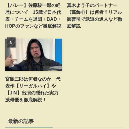
【バレー】佐藤駿一郎の経
真木よう子のパートナー
歴について 15歳で日本代
【葛飾心】は何者？リアル
表・チームを退団・BAD・
御曹司で武道の達人など徹
HOPのファンなど徹底解説
底解説
宮島三郎は何者なのか 代
表作【リーガルハイ】や
【JIN】出演の隠れた実力
派俳優を徹底解説！
最新の記事