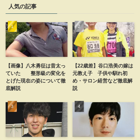
人気の記事
【画像】八木勇征は昔太っ
【22歳差】谷口浩美の嫁は
ていた 整形級の変化を
元教え子 子供や馴れ初
とげた現在の姿について徹
め・サロン経営など徹底解
底解説
説