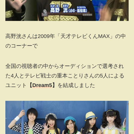
高野洸さんは2009年「天才テレビくんMAX」の中
のコーナーで
全国の視聴者の中からオーディションで選考され
た4人とテレビ戦士の重本ことりさんの5人による
ユニット
【
Dream5
】
を結成しました