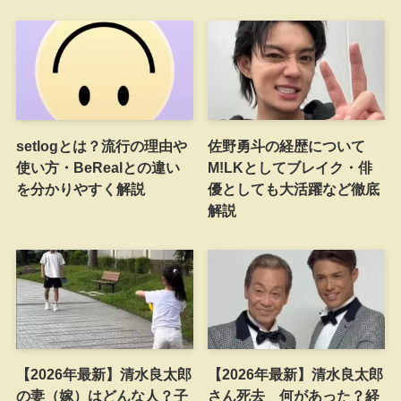
setlogとは？流行の理由や
佐野勇斗の経歴について
使い方・BeRealとの違い
M!LKとしてブレイク・俳
を分かりやすく解説
優としても大活躍など徹底
解説
【2026年最新】清水良太郎
【2026年最新】清水良太郎
の妻（嫁）はどんな人？子
さん死去 何があった？経